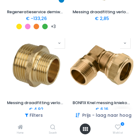
Regeneratieservice demiwater patroon Nederland
Messing draadfitting verloopring 1" x 3/4"
€
- 133,26
€
2,85
+3
Messing draadfitting verloopnippel 1" x 3/4"
BONFIX Knel messing kniekoppeling 3/4" bu.dr. x 15 mm
€
4,92
€
6,16
Filters
Prijs - laag naar hoog
0
Home
Search
Wishlist