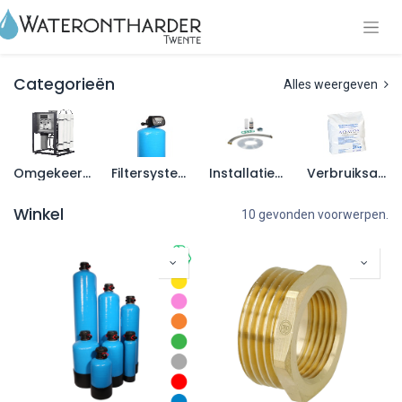
Categorieën
Alles weergeven
Omgekeerde osmose
Filtersystemen
Installatiematerialen
Verbruiksartikelen
Winkel
10 gevonden voorwerpen.