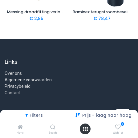
Messing draadfitting verloopring 1" x 3/4"
Raminex terugstroombeveiliging TBE klasse CA 3/4" x 3/4" DN-15
€
2,85
€
78,47
Links
Over ons
Algemene voorwaarden
Privacybeleid
Contact
Filters
Prijs - laag naar hoog
Contact
0
koen@wateronthardertwente.nl
Home
Search
Wishlist
+31 (0) 541 234 560