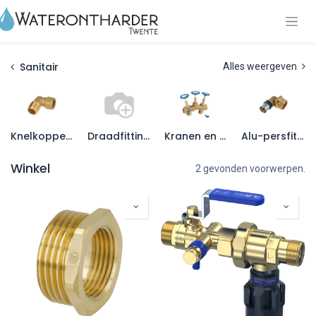
Sanitair
Alles weergeven
Knelkoppeling
Draadfittingen
Kranen en afsluiters
Alu-persfittingen
Winkel
2 gevonden voorwerpen.