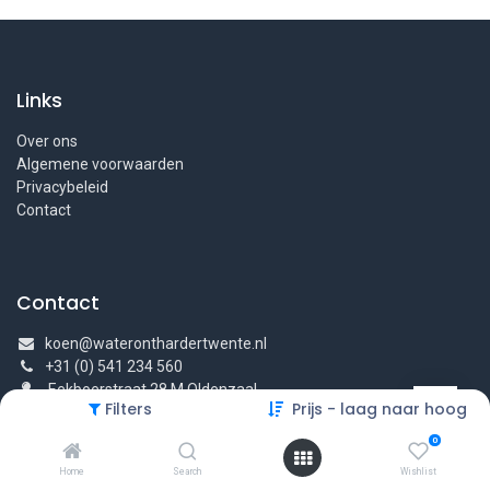
Links
Over ons
Algemene voorwaarden
Privacybeleid
Contact
Contact
koen@wateronthardertwente.nl
+31 (0) 541 234 560
Eekboerstraat 28 M Oldenzaal
Filters
Prijs - laag naar hoog
0
Home
Search
Wishlist