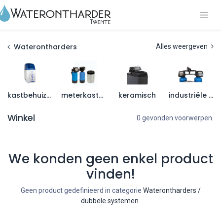
Waterontharders
Alles weergeven
kastbehuizing
meterkastmodellen
keramisch
industriële systemen
Winkel
0 gevonden voorwerpen.
We konden geen enkel product
vinden!
Geen product gedefinieerd in categorie
Waterontharders /
dubbele systemen
.