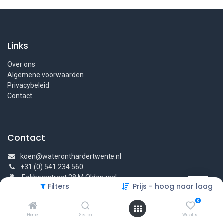
Links
Over ons
Algemene voorwaarden
Privacybeleid
Contact
Contact
koen@wateronthardertwente.nl
+31 (0) 541 234 560
Eekboerstraat 28 M Oldenzaal
Filters
Prijs - hoog naar laag
0
Home
Search
Wishlist