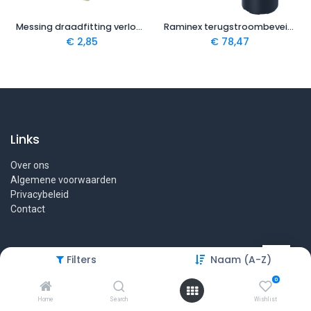
Messing draadfitting verloopring 1" x 3/4"
Raminex terugstroombeveiliging TBE klasse CA 3/4" x 3/4" DN-15
€
2,85
€
78,47
Links
Over ons
Algemene voorwaarden
Privacybeleid
Contact
Filters
Naam (A-Z)
Contact
0
koen@wateronthardertwente.nl
Home
Search
Wishlist
+31 (0) 541 234 560