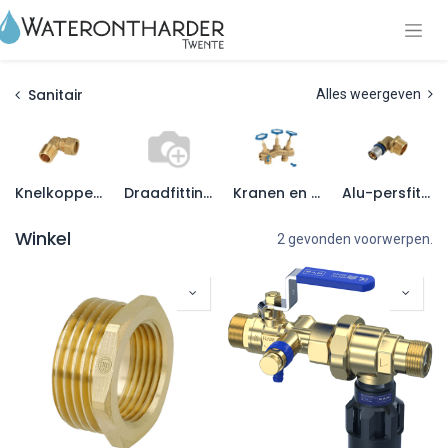
Sanitair
Alles weergeven
Knelkoppeling
Draadfittingen
Kranen en afsluiters
Alu-persfittingen
Winkel
2 gevonden voorwerpen.