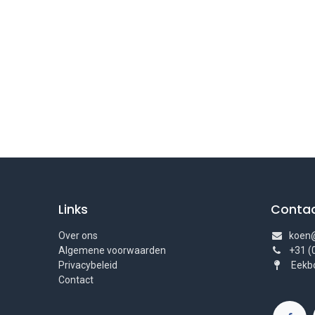
Links
Conta
Over ons
koen@
Algemene voorwaarden
+31 (
Privacybeleid
Eekbo
Contact