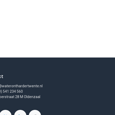
ct
wateronthardertwente.nl
0) 541 234 560
erstraat 28 M Oldenzaal