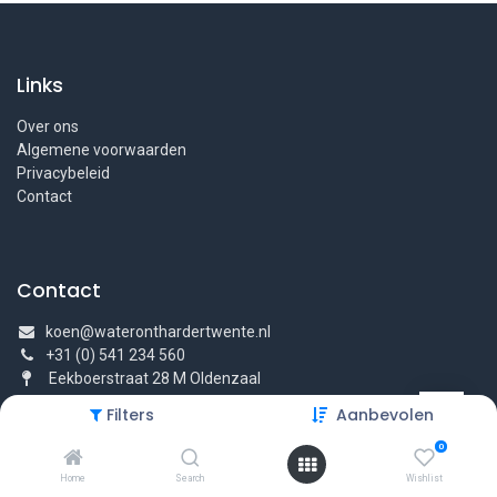
Links
Over ons
Algemene voorwaarden
Privacybeleid
Contact
Contact
koen@wateronthardertwente.nl
+31 (0) 541 234 560
Eekboerstraat 28 M Oldenzaal
Filters
Aanbevolen
0
Home
Search
Wishlist