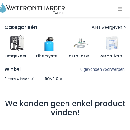
Categorieën
Alles weergeven
Omgekeerde osmose
Filtersystemen
Installatiematerialen
Verbruiksartikelen
Winkel
0 gevonden voorwerpen.
Filters wissen
BONFIX
We konden geen enkel product
vinden!