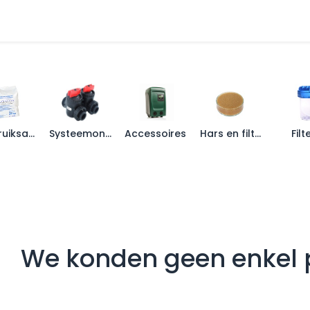
tharders
Omgekeerde Osmose
Installatie
Onderhoud en ga
Verbruiksartikelen
Systeemonderdelen
Accessoires
Hars en filtermedia
Filt
We konden geen enkel 