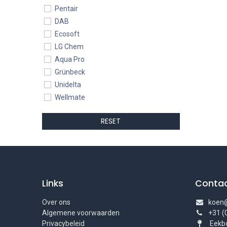
Pentair
DAB
Ecosoft
LG Chem
Aqua Pro
Grünbeck
Unidelta
Wellmate
LuminorUV
RESET
BONFIX
Links
Conta
Over ons
koen@
Algemene voorwaarden
+31 (
Privacybeleid
Eekbo