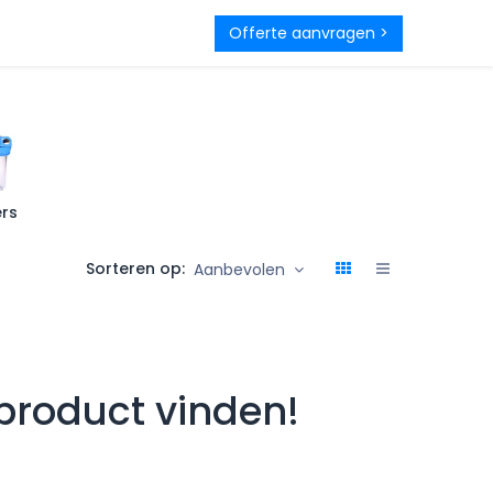
rantie
Contact
Offerte aanvragen >
ers
Sorteren op:
Aanbevolen
product vinden!