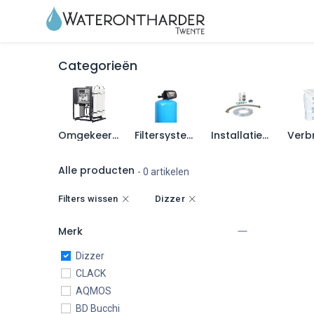
Home
Wateron
Categorieën
Omgekeerde osmose
Filtersystemen
Installatiematerialen
Alle producten
- 0 artikelen
Filters wissen
Dizzer
Merk
Dizzer
CLACK
AQMOS
BD Bucchi