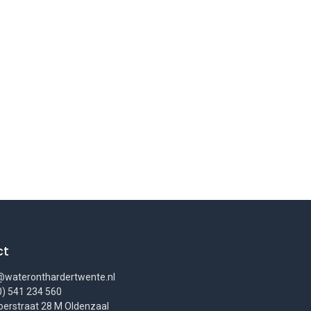
ct
wateronthardertwente.nl
0) 541 234 560
erstraat 28 M Oldenzaal