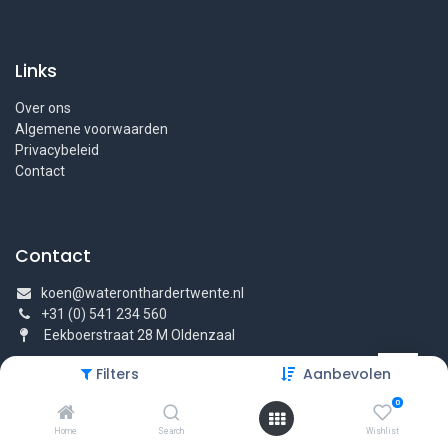
Links
Over ons
Algemene voorwaarden
Privacybeleid
Contact
Contact
koen@wateronthardertwente.nl
+31 (0) 541 234 560
Eekboerstraat 28 M Oldenzaal
Filters
Aanbevolen
0
Home
Search
Wishlist