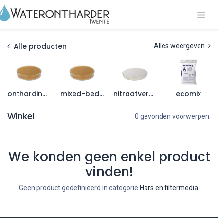
Alle producten
Alles weergeven
onthardingshars
mixed-bed hars
nitraatverwijdering hars
ecomix
Winkel
0 gevonden voorwerpen.
We konden geen enkel product
vinden!
Geen product gedefinieerd in categorie
Hars en filtermedia
.