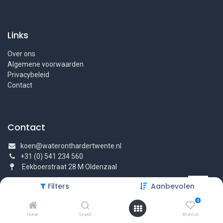
Links
Over ons
Algemene voorwaarden
Privacybeleid
Contact
Contact
koen@wateronthardertwente.nl
+31 (0) 541 234 560
Eekboerstraat 28 M Oldenzaal
Filters
Aanbevolen
0
Home
Search
Wishlist