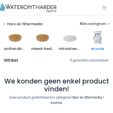
Hars en filtermedia
Alles weergeven
onthardingshars
mixed-bed hars
nitraatverwijdering hars
ecomix
Winkel
0 gevonden voorwerpen.
We konden geen enkel product
vinden!
Geen product gedefinieerd in categorie
Hars en filtermedia /
ecomix
.