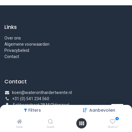
Links
Over ons
Algemene voorwaarden
Privacybeleid
Contact
Contact
koen@wateronthardertwente.nl
+31 (0) 541 234 560
Eekboerstraat 28 M Oldenzaal
Filters
Aanbevolen
0
Home
Search
Wishlist