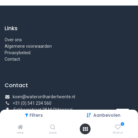
Links
Over ons
Algemene voorwaarden
Privacybeleid
Contact
Contact
koen@wateronthardertwente.nl
+31 (0) 541 234 560
Eekboerstraat 28 M Oldenzaal
Filters
Aanbevolen
0
Home
Search
Wishlist