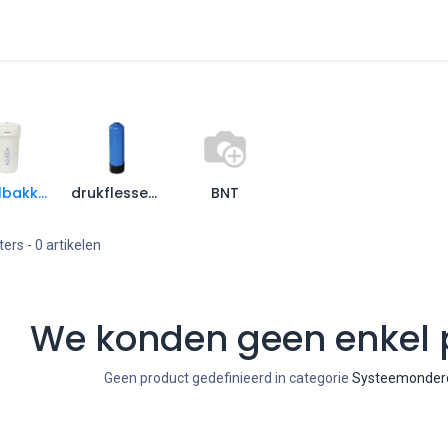
tharders
Omgekeerde Osmose
Installatie
Onderhoud en ga
pekelbakken en vlotters
drukflessen en stijgbuizen
BNT
ters
- 0 artikelen
We konden geen enkel 
Geen product gedefinieerd in categorie
Systeemonderde