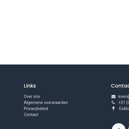
Links
Conta
Over ons
koen@
Algemene voorwaarden
+31 (
Privacybeleid
Eekbo
Contact