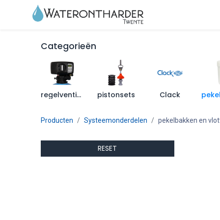
Home
Wateron
Categorieën
regelventielen
pistonsets
Clack
Producten
Systeemonderdelen
pekelbakken en vlot
RESET