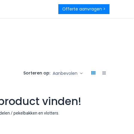
rantie
Contact
Offerte aanvragen >
Sorteren op:
Aanbevolen
product vinden!
len / pekelbakken en vlotters
.