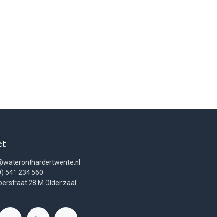
ct
wateronthardertwente.nl
0) 541 234 560
erstraat 28 M Oldenzaal