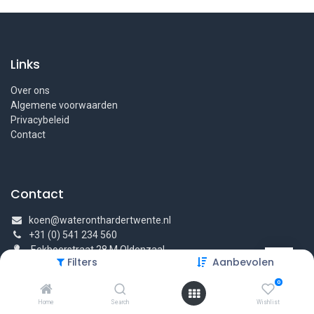
Links
Over ons
Algemene voorwaarden
Privacybeleid
Contact
Contact
koen@wateronthardertwente.nl
+31 (0) 541 234 560
Eekboerstraat 28 M Oldenzaal
Filters
Aanbevolen
0
Home
Search
Wishlist