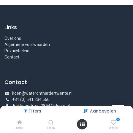
Links
Over ons
Algemene voorwaarden
Privacybeleid
Contact
Contact
koen@wateronthardertwente.nl
+31 (0) 541 234 560
Eekboerstraat 28 M Oldenzaal
Filters
Aanbevolen
0
Home
Search
Wishlist